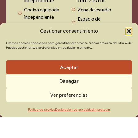
independiente
cm o 210 cm
Cocina equipada
Zona de estudio
independiente
Espacio de
Zona de estar
almacenamiento
Gestionar consentimiento
diferenciada
Televisión de 55”
Baño privado
Usamos cookies necesarias para garantizar el correcto funcionamiento del sitio web.
Jardín exterior con
Puedes gestionar tus preferencias en cualquier momento.
mobiliario
Aceptar
Denegar
Ver preferencias
Política de cookies
Declaración de privacidad
Impressum