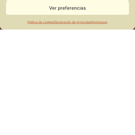
Ver preferencias
Política de cookies
Declaración de privacidad
Impressum
Llámanos al 945 67 77 70
Escríbenos a info@jaialaivitoria.com
Contacta por WhatsApp
Nieves Cano 29
Vitoria - Gasteiz